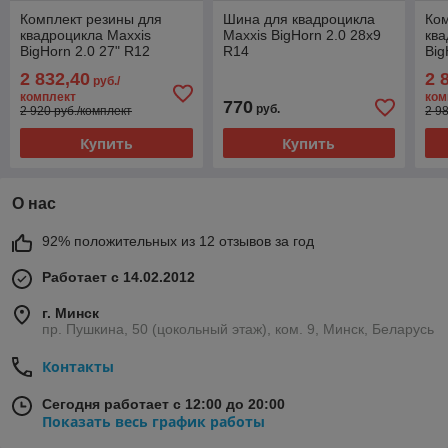
Комплект резины для
Шина для квадроцикла
Ком
квадроцикла Maxxis
Maxxis BigHorn 2.0 28x9
ква
BigHorn 2.0 27" R12
R14
Big
Radial
Rad
2 832,40
2 
руб./
комплект
ком
770
руб.
2 920 руб./комплект
2 9
Купить
Купить
О нас
92% положительных из 12 отзывов за год
Работает с 14.02.2012
г. Минск
пр. Пушкина, 50 (цокольный этаж), ком. 9, Минск, Беларусь
Контакты
Сегодня работает с 12:00 до 20:00
Показать весь график работы