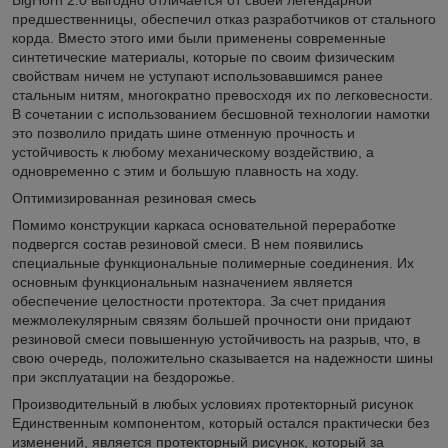
BigHorn 2.0 выгодно отличается от своей легендарной
предшественницы, обеспечил отказ разработчиков от стального
корда. Вместо этого ими были применены современные
синтетические материалы, которые по своим физическим
свойствам ничем не уступают использовавшимся ранее
стальным нитям, многократно превосходя их по легковесности.
В сочетании с использованием бесшовной технологии намотки
это позволило придать шине отменную прочность и
устойчивость к любому механическому воздействию, а
одновременно с этим и большую плавность на ходу.
Оптимизированная резиновая смесь
Помимо конструкции каркаса основательной переработке
подвергся состав резиновой смеси. В нем появились
специальные функциональные полимерные соединения. Их
основным функциональным назначением является
обеспечение целостности протектора. За счет придания
межмолекулярным связям большей прочности они придают
резиновой смеси повышенную устойчивость на разрыв, что, в
свою очередь, положительно сказывается на надежности шины
при эксплуатации на бездорожье.
Производительный в любых условиях протекторный рисунок
Единственным компонентом, который остался практически без
изменений, является протекторный рисунок, который за