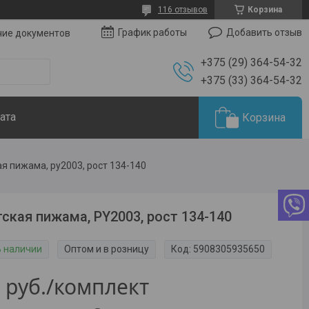
116 отзывов
Корзина
Добавить отзыв
График работы
чие документов
+375 (29) 364-54-32
+375 (33) 364-54-32
ата
Корзина
я пижама, py2003, рост 134-140
ская пижама, PY2003, рост 134-140
В наличии
Оптом и в розницу
Код:
5908305935650
9
руб.
/комплект