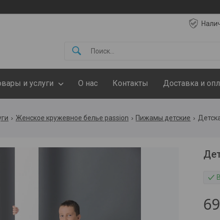
Нали
овары и услуги
О нас
Контакты
Доставка и опл
уги
Женское кружевное белье passion
Пижамы детские
Детска
Дет
6