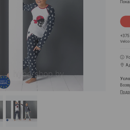
Пока
+375
Velc
Ус
Ад
воз
Подр