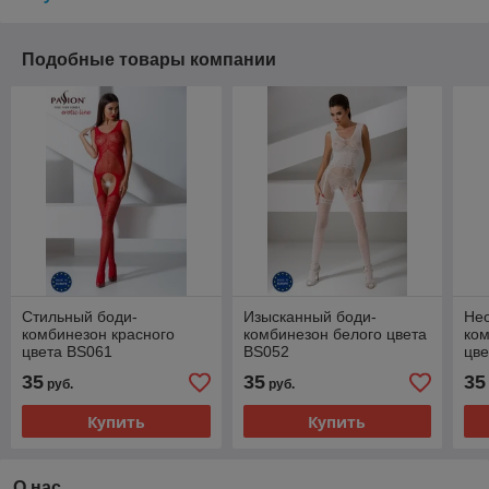
Подобные товары компании
Стильный боди-
Изысканный боди-
Не
комбинезон красного
комбинезон белого цвета
ком
цвета BS061
BS052
цве
35
35
35
руб.
руб.
Купить
Купить
О нас