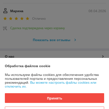
Марина
08.04.2026
Отлично
Сделка подтверждена через корзину
Показать все отзывы
О нас
Обработка файлов cookie
Контакты
Мы используем файлы cookies для обеспечения удобства
пользователей портала и предоставления персональных
Доставка и оплата
рекомендаций.
Вы можете настроить файлы cookies или
отключить их.
График работы
Принять
Полная версия сайта