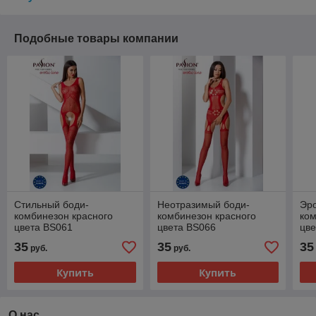
Подобные товары компании
Стильный боди-
Неотразимый боди-
Эро
комбинезон красного
комбинезон красного
ком
цвета BS061
цвета BS066
цве
35
35
35
руб.
руб.
Купить
Купить
О нас