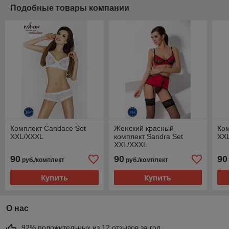
Подобные товары компании
Комплект Candace Set
Женский красный
Ком
XXL/XXXL
комплект Sandra Set
XX
XXL/XXXL
90
90
90
руб./комплект
руб./комплект
Купить
Купить
О нас
92% положительных из 12 отзывов за год