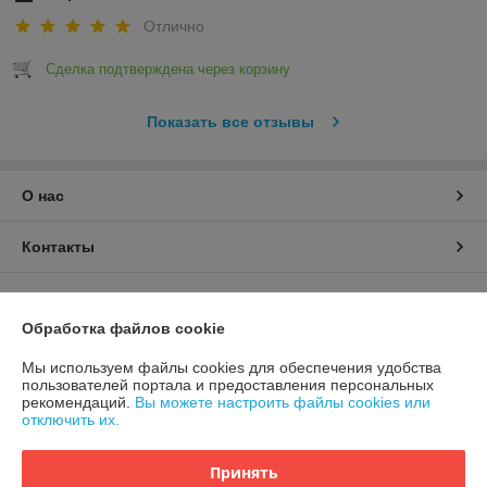
Отлично
Сделка подтверждена через корзину
Показать все отзывы
О нас
Контакты
Доставка и оплата
Обработка файлов cookie
График работы
Мы используем файлы cookies для обеспечения удобства
пользователей портала и предоставления персональных
Полная версия сайта
рекомендаций.
Вы можете настроить файлы cookies или
отключить их.
Политика обработки cookies
Принять