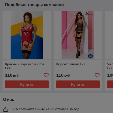
Подобные товары компании
Красный корсет Salome
Корсет Hanan L/XL
Чер
L/XL
L/X
110
110
10
руб.
руб.
Купить
Купить
О нас
92% положительных из 12 отзывов за год