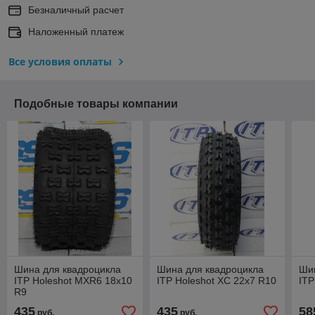
Безналичный расчет
Наложенный платеж
Все условия оплаты
Подобные товары компании
Шина для квадроцикла
Шина для квадроцикла
Ши
ITP Holeshot MXR6 18x10
ITP Holeshot XC 22x7 R10
ITP
R9
435
435
58
руб.
руб.