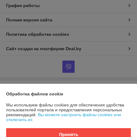
График работы
Полная версия сайта
Политика обработки cookies
Сайт создан на платформе Deal.by
Информация для покупателя
Обработка файлов cookie
Юридическое лицо:
ООО «Линджерия»
220073 г. Минск, пр-т Пушкина д. 50 пом. 06/01
Мы используем файлы cookies для обеспечения удобства
пользователей портала и предоставления персональных
Регистрационный номер ЕГР: 192273227
рекомендаций.
Вы можете настроить файлы cookies или
отключить их.
УНП: 192273227
Регистрационный орган: Минский городской исполнительный комитет
Принять