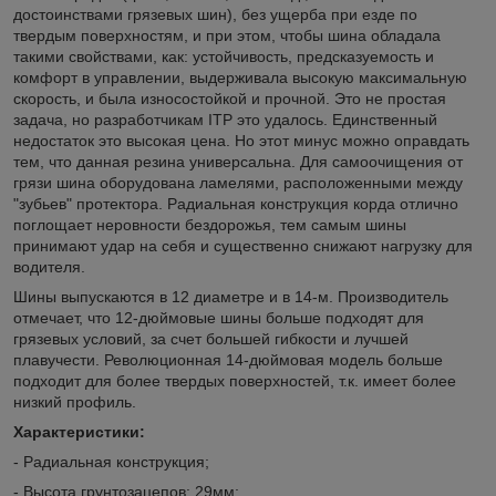
достоинствами грязевых шин), без ущерба при езде по
твердым поверхностям, и при этом, чтобы шина обладала
такими свойствами, как: устойчивость, предсказуемость и
комфорт в управлении, выдерживала высокую максимальную
скорость, и была износостойкой и прочной. Это не простая
задача, но разработчикам ITP это удалось. Единственный
недостаток это высокая цена. Но этот минус можно оправдать
тем, что данная резина универсальна. Для самоочищения от
грязи шина оборудована ламелями, расположенными между
"зубьев" протектора. Радиальная конструкция корда отлично
поглощает неровности бездорожья, тем самым шины
принимают удар на себя и существенно снижают нагрузку для
водителя.
Шины выпускаются в 12 диаметре и в 14-м. Производитель
отмечает, что 12-дюймовые шины больше подходят для
грязевых условий, за счет большей гибкости и лучшей
плавучести. Революционная 14-дюймовая модель больше
подходит для более твердых поверхностей, т.к. имеет более
низкий профиль.
Характеристики:
- Радиальная конструкция;
- Высота грунтозацепов: 29мм;