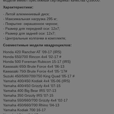
модели имеют престижный сертификат качества QS9000.
Характеристики:
- Литой алюминиевый диск;
- Максимальная нагрузка 295 кг;
- Покрытие: окрашенное черное;
- Размер для передней оси: 12х7;
- Размер для задней оси: 12х7;
- Центральные колпачки в комплекте;
Совместимые модели квадроциклов:
Honda 420 Rancher AT '09-17 (IRS)
Honda 650/700 Rincon 4x4 '02-17 #
Honda 500 Foreman Rubicon 15-17 (IRS)
Kawasaki 650i Brute Force 4x4 '06-13
Kawasaki 750i Brute Force 4x4 '05-'17#
Suzuki 450/500/700/750 King Quad '05-17 #
Yamaha 400/450 Kodiak 4x4 '05-06 (IRS)
Yamaha 400/450 Grizzly 4x4 '07-15
Yamaha 400 Big Bear IRS '07-13
Yamaha 350 Grizzly IRS '07-15
Yamaha 550/660/700 Grizzly 4x4 '02-17
Yamaha 450/660/700 Rhino '04-13
Yamaha Kodiak 700 16-17