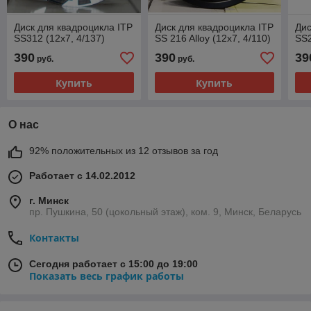
Диск для квадроцикла ITP
Диск для квадроцикла ITP
Дис
SS312 (12х7, 4/137)
SS 216 Alloy (12х7, 4/110)
SS2
390
390
39
руб.
руб.
Купить
Купить
О нас
92% положительных из 12 отзывов за год
Работает с 14.02.2012
г. Минск
пр. Пушкина, 50 (цокольный этаж), ком. 9, Минск, Беларусь
Контакты
Сегодня работает с 15:00 до 19:00
Показать весь график работы