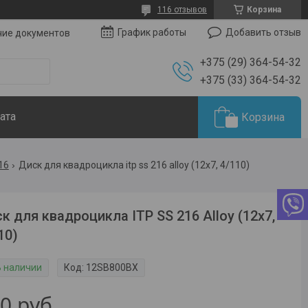
116 отзывов
Корзина
Добавить отзыв
График работы
чие документов
+375 (29) 364-54-32
+375 (33) 364-54-32
ата
Корзина
216
Диск для квадроцикла itp ss 216 alloy (12х7, 4/110)
к для квадроцикла ITP SS 216 Alloy (12х7,
10)
В наличии
Код:
12SB800BX
90
руб.