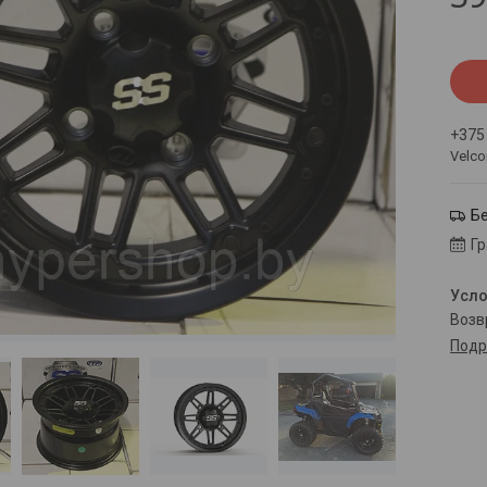
+375
Velc
Б
Г
воз
Подр