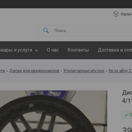
Нали
овары и услуги
О нас
Контакты
Доставка и опл
уги
Диски для квадроциклов
Утилитарные atv/sxs
Itp ss alloy 
Дис
4/1
3