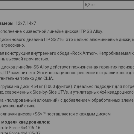
5,3 кг
змеры:
12x7, 14x7
полнение к известной линейке дисков ITP SS Alloy.
 диски нового дизайна ITP SS216. Это цельно алюминиевые диски,
 агрессивно.
ая конструкция внутреннего обода «Rock Armor». Непробиваемая к
ень высокой прочностью.
 дисков линейки SS Alloy действует пожизненная гарантия произво
к, ITP заменит его. Это инновационное решение в отрасли колес д
твительна только для США.
рузка на диск: 454 кг (1000 фунтов). Идеально подходит для пот
х, современных Side-by-Side UTVs, и утилитарных 4x4 квадроцикло
ка «полированный алюминий» с добавлением обработанных элеме
уникальный стиль.
олпачки дисков «SS» ™ поставляются с каждым диском.
 модели квадроциклов:
rute Force 4x4 '06-16
rute Force 4x4 '05-07