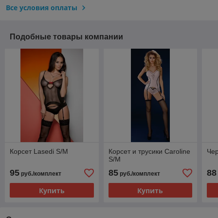
Все условия оплаты
Подобные товары компании
Корсет Lasedi S/M
Корсет и трусики Caroline
Чер
S/M
95
85
88
руб./комплект
руб./комплект
Купить
Купить