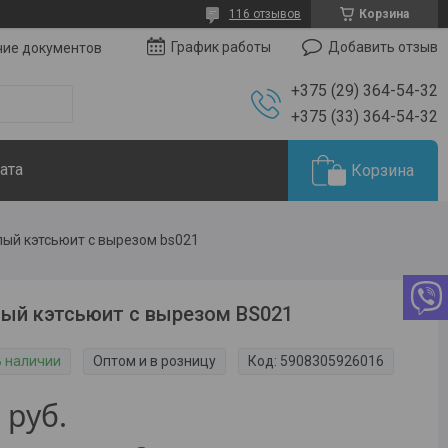
116 отзывов
Корзина
Добавить отзыв
График работы
чие документов
+375 (29) 364-54-32
+375 (33) 364-54-32
ата
Корзина
ый кэтсьюит с вырезом bs021
ый кэтсьюит с вырезом BS021
В наличии
Оптом и в розницу
Код:
5908305926016
5
руб.