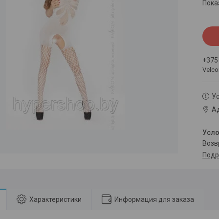
Пока
+375
Velc
Ус
Ад
воз
Подр
Характеристики
Информация для заказа