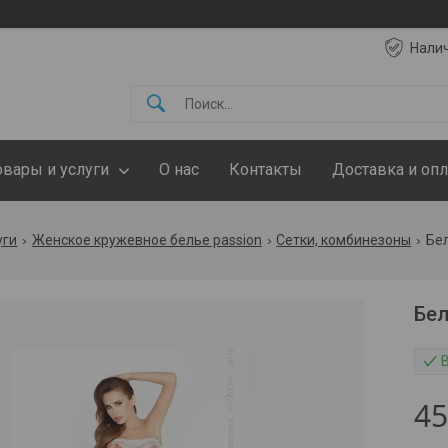
Нали
овары и услуги
О нас
Контакты
Доставка и опл
уги
Женское кружевное белье passion
Сетки, комбинезоны
Бел
Бел
4