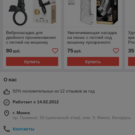
Вибронасадка для
Увеличивающая насадка
Уд
двойного проникновения
на пенис с петлей под
кр
с петлей на мошонку
мошонку прозрачного
Pre
Pretty Love Tatum 12,4 см
цвета Penis Sleeve + 10,4
+ 2
90
75
35
руб.
руб.
см, Ø 5,1 см
Купить
Купить
О нас
92% положительных из 12 отзывов за год
Работает с 14.02.2012
г. Минск
пр. Пушкина, 50 (цокольный этаж), ком. 9, Минск, Беларусь
Контакты