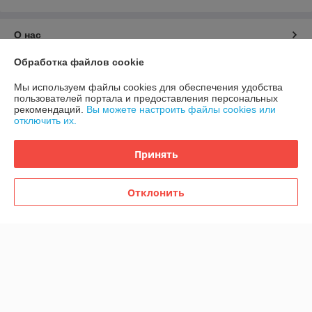
О нас
Обработка файлов cookie
Контакты
Мы используем файлы cookies для обеспечения удобства
пользователей портала и предоставления персональных
Доставка и оплата
рекомендаций.
Вы можете настроить файлы cookies или
отключить их.
График работы
Принять
Полная версия сайта
Отклонить
Политика обработки cookies
Сайт создан на платформе Deal.by