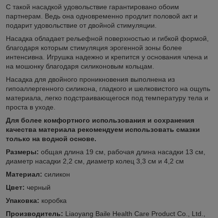
С такой насадкой удовольствие гарантировано обоим
партнерам. Ведь она одновременно продлит половой акт и
подарит удовольствие от двойной стимуляции.
Насадка обладает рельефной поверхностью и гибкой формой,
благодаря которым стимуляция эрогенной зоны более
интенсивна. Игрушка надежно и крепится у основания члена и
на мошонку благодаря силиконовым кольцам.
Насадка для двойного проникновения выполнена из
гипоаллергенного силикона, гладкого и шелковистого на ощупь
материала, легко подстраивающегося под температуру тела и
проста в уходе.
Для более комфортного использования и сохранения
качества материала рекомендуем использовать смазки
только на водной основе.
Размеры:
общая длина 19 см, рабочая длина насадки 13 см,
диаметр насадки 2,2 см, диаметр колец 3,3 см и 4,2 см
Материал:
силикон
Цвет:
черный
Упаковка:
коробка
Производитель:
Liaoyang Baile Health Care Product Co., Ltd.,