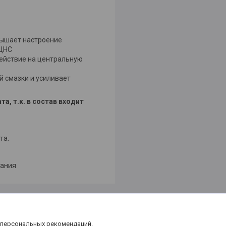
вышает настроение
 ЦНС
ействие на центральную
й смазки и усиливает
, т.к. в состав входит
та.
мания
 персональных рекомендаций.