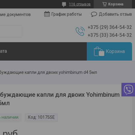
116 отзывов
Корзина
Добавить отзыв
График работы
чие документов
+375 (29) 364-54-32
+375 (33) 364-54-32
ата
Корзина
буждающие капли для двоих yohimbinum d4 5мл
буждающие капли для двоих Yohimbinum
5мл
В наличии
Код:
10175SE
5
руб.