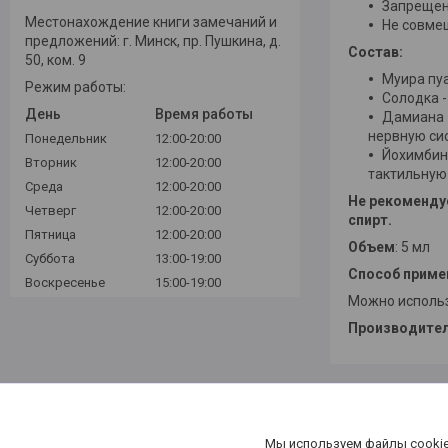
Запрещен
Местонахождение книги замечаний и
Не совме
предложений: г. Минск, пр. Пушкина, д.
Состав:
50, ком. 9
Муира пуа
Режим работы:
Солодка 
День
Время работы
Дамиана 
нервную си
Понедельник
12:00-20:00
Йохимбин
Вторник
12:00-20:00
тактильную
Среда
12:00-20:00
Не рекомендуе
Четверг
12:00-20:00
спирт.
Пятница
12:00-20:00
Объем
: 5 мл
Суббота
13:00-19:00
Способ приме
Воскресенье
15:00-19:00
Можно использ
Производите
Мы используем файлы cookie