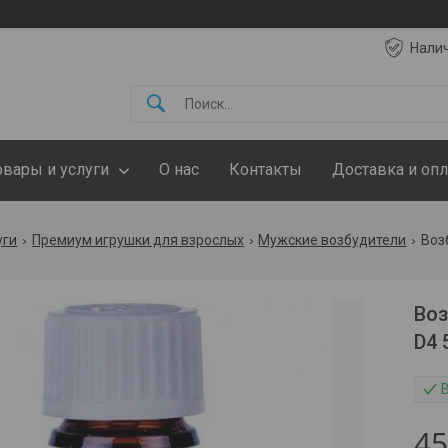
Нали
овары и услуги
О нас
Контакты
Доставка и опл
уги
Премиум игрушки для взрослых
Мужские возбудители
Воз
Воз
D4 
4