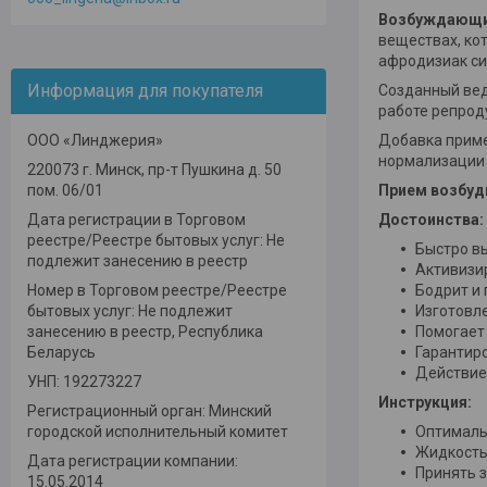
Возбуждающие
веществах, ко
афродизиак си
Информация для покупателя
Созданный вед
работе репрод
ООО «Линджерия»
Добавка приме
нормализации 
220073 г. Минск, пр-т Пушкина д. 50
пом. 06/01
Прием возбуди
Дата регистрации в Торговом
Достоинства:
реестре/Реестре бытовых услуг: Не
Быстро в
подлежит занесению в реестр
Активизи
Номер в Торговом реестре/Реестре
Бодрит и 
бытовых услуг: Не подлежит
Изготовл
занесению в реестр, Республика
Помогает
Беларусь
Гарантир
Действие 
УНП: 192273227
Инструкция:
Регистрационный орган: Минский
городской исполнительный комитет
Оптимальн
Жидкость
Дата регистрации компании:
Принять з
15.05.2014