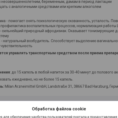
 несовершеннолетним, беременным, дамам в период лактации
щать с аналогичными средствами или крепким алкоголем
ма - помогает снять психологическую скованность, усталость. По
- профилактика воспалительных процессов, нормализация работы
- сильнейший природный афродизиак. Оказывает тонизирующие д
стему
 - натуральный возбудитель. Способствует выделению вагинально
 чувствительность
тся управлять транспортным средством после приема препарата
нения
: до 15 капель в любой напиток за 30-40 минут до полового ак
овать ежедневно, но не более 15 капель.
ль:
Milan Arzneimittel GmbH, Landstraße 31, 38667 Bad Harzburg, Гер
Обработка файлов cookie
s для обеспечения удобства пользователей портала и предоставления