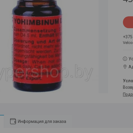
+375
Velc
Ус
Ад
воз
Подр
Информация для заказа