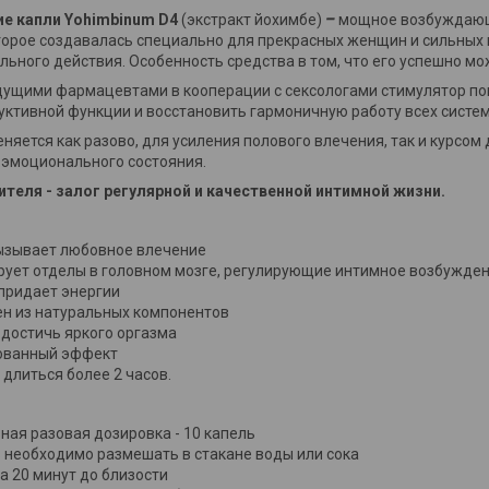
 капли Yohimbinum D4
(экстракт йохимбе)
–
мощное возбуждающ
торое создавалась специально для прекрасных женщин и сильных
льного действия. Особенность средства в том, что его успешно м
ущими фармацевтами в кооперации с сексологами стимулятор по
уктивной функции и восстановить гармоничную работу всех систем
няется как разово, для усиления полового влечения, так и курсом
эмоционального состояния.
теля - залог регулярной и качественной интимной жизни.
ызывает любовное влечение
рует отделы в головном мозге, регулирующие интимное возбужде
придает энергии
ен из натуральных компонентов
 достичь яркого оргазма
ованный эффект
длиться более 2 часов.
ая разовая дозировка - 10 капель
 необходимо размешать в стакане воды или сока
а 20 минут до близости