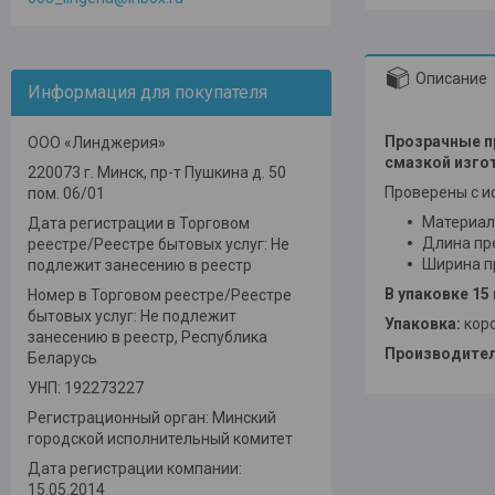
Описание
Информация для покупателя
Прозрачные п
ООО «Линджерия»
смазкой изго
220073 г. Минск, пр-т Пушкина д. 50
Проверены с и
пом. 06/01
Материал 
Дата регистрации в Торговом
Длина пре
реестре/Реестре бытовых услуг: Не
Ширина пр
подлежит занесению в реестр
В упаковке 15
Номер в Торговом реестре/Реестре
бытовых услуг: Не подлежит
Упаковка:
кор
занесению в реестр, Республика
Производите
Беларусь
УНП: 192273227
Регистрационный орган: Минский
городской исполнительный комитет
Дата регистрации компании:
15.05.2014