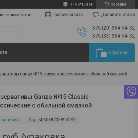
116 отзывов
Корзина
Добавить отзыв
График работы
чие документов
+375 (29) 364-54-32
+375 (33) 364-54-32
ата
Корзина
ервативы ganzo №15 classic классические с обильной смазкой
зервативы Ganzo №15 Classic
ссические с обильной смазкой
В наличии
Код:
5060687058942SE
5
руб.
/упаковка