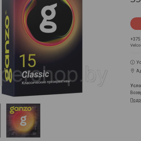
+375
Velc
Ус
Ад
воз
Подр