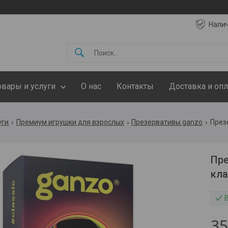
Нали
овары и услуги
О нас
Контакты
Доставка и опл
уги
Премиум игрушки для взрослых
Презервативы ganzo
През
Пре
кла
3