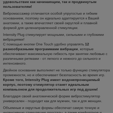
удовольствие как начинающим, так и продвинутым
пользователям!
Вибромассажер отличается особой упругостью и гибким
основанием, поэтому он идеально адаптируется к Вашей
анатомии, а также впечатляет своей округлой и плавной
формой для целенаправленной стимуляции.
Intensity Plug стимулирует мощными, сильными и глубокими
вибрациями!
С помощью кнопки One Touch удобно управлять
12
разнообразными программами вибрации
, которые
обеспечивают максимальную гибкость при занятии любовью с
различными ритмами - от легкого и нежного до сильного и
интенсивного.
Двойное основание выполняет не только функцию стимулятора
промежности, но и обеспечивает безопасность во время игр.
Кроме того, Intensity Plug имеет водонепроницаемый
корпус, поэтому стимулятор станет идеальным
компаньоном для продолжительных игр под душем!
Благодаря своей анатомической форме вибростимулятор
универсален - подходит как для мужчин, так и для женщин.
Объемные и округлые формы обеспечат самую точную и
интенсивную стимуляцию простаты, а также комфортное и