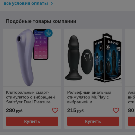
Все условия оплаты
Подобные товары компании
Клиторальный смарт-
Рельефный анальный
Ан
стимулятор с вибрацией
стимулятор Mr.Play с
виб
Satisfyer Dual Pleasure
вибрацией и
ст
сиреневый
дистанционным
пр
280
215
80
руб.
руб.
управлением
Sti
Купить
Купить