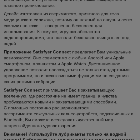
плавное проникновение.
Девайс изготовлен из сверхмягкого, приятного для тела
медицинского силикона, поэтому он нежный на ощупь и легко
скользит по коже — совершенно безопасен для
использования. К тому же, игрушка абсолютно
водонепроницаема, что позволит безопасно очищать ее под
водой.
Приложение Satisfyer Connect
предлагает Вам уникальные
возможности! Оно совместимо с любым Android или Apple,
смартфоном, планшетом и Apple Watch. Дистанционное
управление позволит наслаждаться не только стандартными
программами, но и эксклюзивными функциями по созданию
своих режимов вибрации.
Satisfyer Connect
приглашает Вас в захватывающую
вселенную, где расстояние не имеет границ, а чувства
пробуждаются новыми и захватывающими способами.
С помощью постоянно расширяющегося
ассортимента сексуальных велнес-устройств, подключенных к
Bluetooth, Вы сможете исследовать чувственный мир
непревзойденного удовлетворения.
Внимание! Используйте лубриканты только на водной
основе! Лубриканты на силиконовой основе со временем