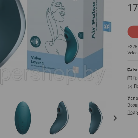
1
+375
Velc
Б
Г
П
воз
Подр