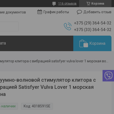
116 отзывов
Корзина
Добавить отзыв
График работы
чие документов
+375 (29) 364-54-32
+375 (33) 364-54-32
ата
Корзина
Вакуумно-волновой стимулятор клитора с вибрацией satisfyer vulva lover 1 морская волна
уумно-волновой стимулятор клитора с
рацией Satisfyer Vulva Lover 1 морская
лна
В наличии
Код:
4018591SE