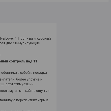
va Lover 1. Прочный и удобный
лагая две стимулирующие
.
ный контроль над 11
юбовника с собой в поездки.
вигатели; более упругие и
ощности стимуляции.
 поэтому он мягкий на ощупь и
аманчивую перспективу игры в