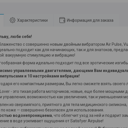
Характеристики
Информация для заказа
ьву, люби себя!
блаженство с совершенно новым двойным вибратором Air Pulse, Vul
 идеально подходит как для начинающих, так и для знатоков, пред
ой: вакуумную стимуляцию и вибрацию!
гообразная форма идеально подходит под все эротические изгибы
висимо управляемыми двигателями, дающими Вам индивидуаль
мпульсами и 10 настройками вибрации!
годаря его компактным размерам, Вы легко сможете взять своего л
a Lover - это тихая работа моторчиков; новые, еще более мощными д
и управления; возможностью как увеличения, так и уменьшения м
лен из сверхмягкого, приятного для тела медицинского силикона,
т по коже — совершенно безопасен для использования.
остью водонепроницаема
, что облегчит уход за ней и подарит з
ение в воде усиливает ощущения от Satisfyer Airpulse!