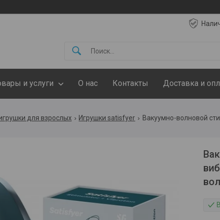
Нали
овары и услуги
О нас
Контакты
Доставка и опл
игрушки для взрослых
Игрушки satisfyer
Вак
виб
во