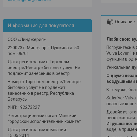
Описание
Информация для покупателя
Люби свою вул
ООО «Линджерия»
Погрузитесь в 
220073 г. Минск, пр-т Пушкина д. 50
Vulva Lover 1
пом. 06/01
функции в одн
Дата регистрации в Торговом
Уникальная ду
реестре/Реестре бытовых услуг: Не
подлежит занесению в реестр
С двумя неза
воздушными и
Номер в Торговом реестре/Реестре
бытовых услуг: Не подлежит
К тому же, бла
занесению в реестр, Республика
Satisfyer Vulv
Беларусь
плавные кнопк
УНП: 192273227
Девайс изготов
Регистрационный орган: Минский
легко скользи
городской исполнительный комитет
Игрушка полн
воде, а примен
Дата регистрации компании:
15.05.2014