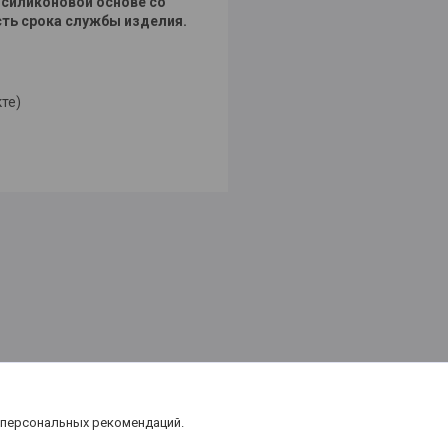
 силиконовой основе со
ть срока службы изделия.
те)
 персональных рекомендаций.