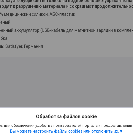
ользуйте лубриканты только на водной основе! Лубриканты на
водят к разрушению материала и сокращают продолжительнос
% медицинский силикон, АБС-пластик
леный
оенный аккумулятор (USB-кабель для магнитной зарядки в комплек
обка
ль:
Satisfyer, Германия
Обработка файлов cookie
s для обеспечения удобства пользователей портала и предоставления
Вы можете настроить файлы cookies или отключить их.