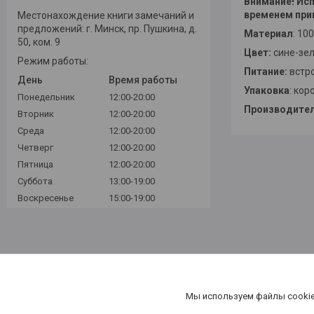
Внимание! Исп
временем при
Местонахождение книги замечаний и
предложений: г. Минск, пр. Пушкина, д.
Материал
:
100
50, ком. 9
Цвет:
сине-зе
Режим работы:
Питание:
встр
День
Время работы
Упаковка
: кор
Понедельник
12:00-20:00
Производите
Вторник
12:00-20:00
Среда
12:00-20:00
Четверг
12:00-20:00
Пятница
12:00-20:00
Суббота
13:00-19:00
Воскресенье
15:00-19:00
Мы используем файлы cookie