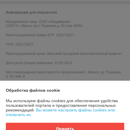
Информация для покупателя
Юридическое лицо:
ООО «Линджерия»
220073 г. Минск, пр-т Пушкина д. 50 пом. 06/01
Регистрационный номер ЕГР: 192273227
УНП: 192273227
Регистрационный орган: Минский городской исполнительный комитет
Дата регистрации компании: 15.05.2014
Местонахождение книги жалоб и предложений: г. Минск, пр. Пушкина,
д. 50, ком. 9
Обработка файлов cookie
Мы используем файлы cookies для обеспечения удобства
пользователей портала и предоставления персональных
рекомендаций.
Вы можете настроить файлы cookies или
отключить их.
Принять