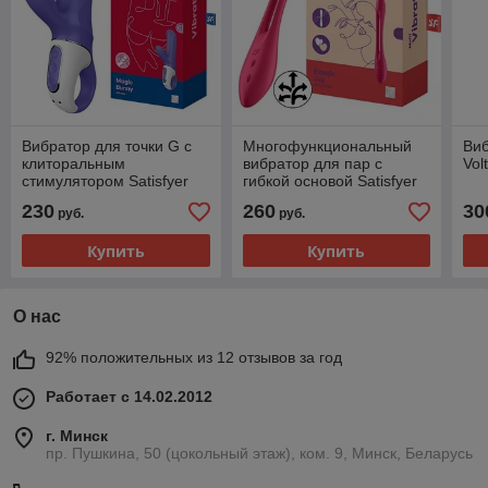
Вибратор для точки G с
Многофункциональный
Виб
клиторальным
вибратор для пар с
Vol
стимулятором Satisfyer
гибкой основой Satisfyer
Vibes Magic Bunny
Elastic Joy Red
230
260
30
руб.
руб.
Купить
Купить
О нас
92% положительных из 12 отзывов за год
Работает с 14.02.2012
г. Минск
пр. Пушкина, 50 (цокольный этаж), ком. 9, Минск, Беларусь