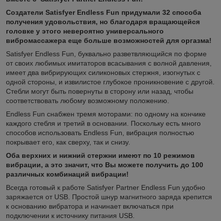
Создатели Satisfyer Endless Fun придумали 32 способа
получения удовольствия, но благодаря вращающейся
головке у этого невероятно универсального
вибромассажера еще больше возможностей для оргазма!
Satisfyer Endless Fun, буквально разветвляющийся по форме
от своих любимых имитаторов всасывания с волной давления,
имеет два вибрирующих силиконовых стержня, изогнутых с
одной стороны, и извилистое глубокое проникновение с другой.
Стебли могут быть повернуты в сторону или назад, чтобы
соответствовать любому возможному положению.
Endless Fun снабжен тремя моторами: по одному на кончике
каждого стебля и третий в основании. Поскольку есть много
способов использовать Endless Fun, вибрация полностью
покрывает его, как сверху, так и снизу.
Оба верхних и нижний стержни имеют по 10 режимов
вибрации, а это значит, что Вы можете получить до 100
различных комбинаций вибрации!
Всегда готовый к работе Satisfyer Partner Endless Fun удобно
заряжается от USB. Простой шнур магнитного заряда крепится
к основанию вибратора и начинает включаться при
подключении к источнику питания USB.