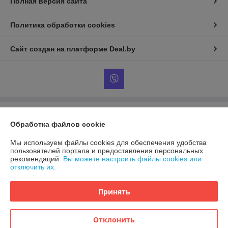
Полная версия сайта
Политика обработки cookies
Сайт создан на платформе Deal.by
Информация для покупателя
Обработка файлов cookie
Юридическое лицо:
ООО «Линджерия»
220073 г. Минск, пр-т Пушкина д. 50 пом. 06/01
Мы используем файлы cookies для обеспечения удобства
пользователей портала и предоставления персональных
Регистрационный номер ЕГР: 192273227
рекомендаций.
Вы можете настроить файлы cookies или
отключить их.
УНП: 192273227
Регистрационный орган: Минский городской исполнительный комитет
Принять
Дата регистрации компании: 15.05.2014
Отклонить
Местонахождение книги жалоб и предложений: г. Минск, пр. Пушкина,