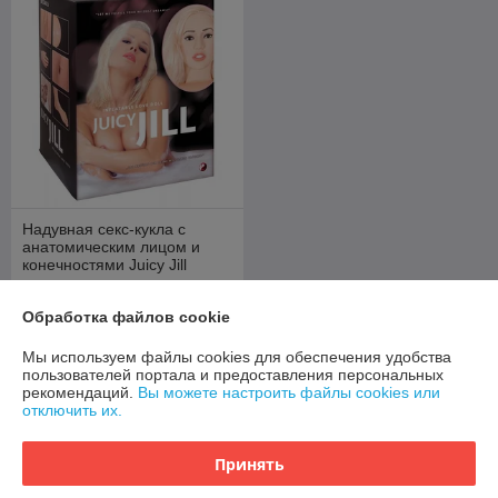
Надувная секс-кукла с
анатомическим лицом и
конечностями Juicy Jill
В наличии
Обработка файлов cookie
635,35
655 руб.
руб.
Мы используем файлы cookies для обеспечения удобства
Купить
пользователей портала и предоставления персональных
рекомендаций.
Вы можете настроить файлы cookies или
отключить их.
О нас
Принять
92% положительных из 12 отзывов за год