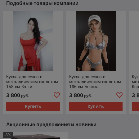
Подобные товары компании
Кукла для секса с
Кукла для секса с
Кук
металлическим скелетом
металлическим скелетом
ме
158 см Кэтти
166 см Бьянка
Кэр
3 800
3 800
3 
руб.
руб.
Купить
Купить
Акционные предложения и новинки
-3%