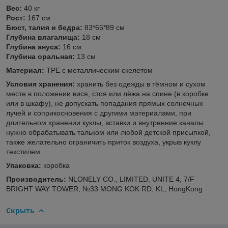
Вес:
40 кг
Рост:
167 см
Бюст, талия и бедра:
83*65*89 см
Глубина влагалища:
18 см
Глубина ануса:
16 см
Глубина оральная:
13 см
Материал:
TPE с металлическим скелетом
Условия хранения:
хранить без одежды в тёмном и сухом
месте в положении вися, стоя или лёжа на спине (в коробке
или в шкафу), не допускать попадания прямых солнечных
лучей и соприкосновения с другими материалами, при
длительном хранении куклы, вставки и внутренние каналы
нужно обрабатывать тальком или любой детской присыпкой,
также желательно ограничить приток воздуха, укрыв куклу
текстилем.
Упаковка:
коробка
Производитель:
NLONELY CO., LIMITED, UNITE 4, 7/F
BRIGHT WAY TOWER, №33 MONG KOK RD, KL, HongKong
Скрыть