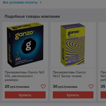
Все условия оплаты
Подобные товары компании
Презервативы Ganzo №3
Презервативы Ganzo
Пр
XXL увеличенного
№12 Sense тонкие
№12
размера
ре
20
30
35
руб./упаковка
руб./упаковка
Купить
Купить