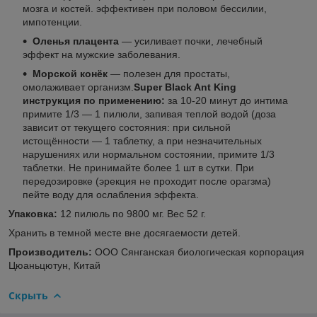
мозга и костей. эффективен при половом бессилии,
импотенции.
Оленья плацента
— усиливает почки, лечебный
эффект на мужские заболевания.
Морской конёк
— полезен для простаты,
омолаживает организм.
Super Black Ant King
инструкция по применению:
за 10-20 минут до интима
примите 1/3 — 1 пилюли, запивая теплой водой (доза
зависит от текущего состояния: при сильной
истощённости — 1 таблетку, а при незначительных
нарушениях или нормальном состоянии, примите 1/3
таблетки. Не принимайте более 1 шт в сутки. При
передозировке (эрекция не проходит после орагзма)
пейте воду для ослабления эффекта.
Упаковка:
12 пилюль по 9800 мг. Вес 52 г.
Хранить в темной месте вне досягаемости детей.
Производитель:
ООО Сянганская биологическая корпорация
Цюаньцютун, Китай
Скрыть