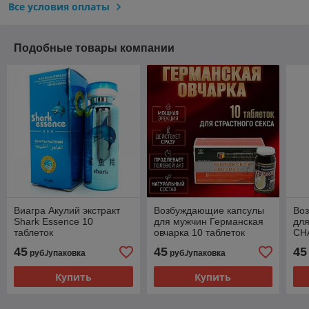
Все условия оплаты
Подобные товары компании
Виагра Акулий экстракт
Возбуждающие капсулы
Во
Shark Essence 10
для мужчин Германская
дл
таблеток
овчарка 10 таблеток
СН
45
45
45
руб./упаковка
руб./упаковка
Купить
Купить