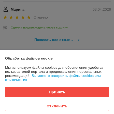
Марина
08.04.2026
Отлично
Сделка подтверждена через корзину
Показать все отзывы
О нас
Обработка файлов cookie
Мы используем файлы cookies для обеспечения удобства
Контакты
пользователей портала и предоставления персональных
рекомендаций.
Вы можете настроить файлы cookies или
отключить их.
Доставка и оплата
Принять
График работы
Полная версия сайта
Отклонить