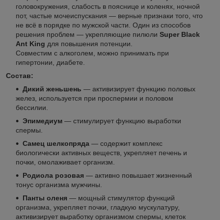
головокружения, слабость в пояснице и коленях, ночной
пот, частые мочеиспускания — верные признаки того, что
не всё в порядке по мужской части. Один из способов
решения проблем — укрепляющие пилюли
Super Black
Ant King
для повышения потенции.
Совместим с алкоголем, можно принимать при
гипертонии, диабете.
Состав:
Дикий женьшень
— активизирует функцию половых
желез, используется при проспермии и половом
бессилии.
Эпимедиум
— стимулирует функцию выработки
спермы.
Самец шелкопряда
— содержит комплекс
биологически активных веществ, укрепляет печень и
почки, омолаживает организм.
Родиола розовая
— активно повышает жизненный
тонус организма мужчины.
Панты оленя
— мощный стимулятор функций
организма, укрепляет почки, гладкую мускулатуру,
активизирует выработку организмом спермы, клеток