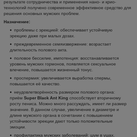
результате сотрудничества и применения нано- и крио-
технологий получено современное эффективное средство для
решения основных мужских проблем.
Назначение:
проблемы с эрекцией: обеспечивает устойчивую
эрекцию даже при малых дозах.
преждевременное семяизвержение: возрастает
длительность полового акта.
половое бессилие, импотенция: восстанавливается
уровень мужских гормонов, появляется сексуальное
влечение, повышается жизненный тонус.
проспермия: увеличивается выработка спермы,
повышается её качество.
неудовлетворённость размером полового органа:
приём
Super Black Ant King
способствует вторичному
росту пениса. Можно много рассуждать, имеет ли размер
значение. В данном случае, увеличение в диаметре и
длине мужского органа в сочетании с повышением
устойчивости эрекции дают только положительные
эмоции.
профилактика мужских заболеваний: шум в ушах,