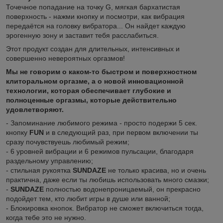
Точечное попадание на точку G, мягкая бархатистая
поверхность - нажми кнопку и посмотри, как вибрация
передаётся на головку вибратора... Он найдет каждую
эрогенную зону и заставит тебя расслабиться.
Этот продукт создан для длительных, интенсивных и
совершенно невероятных оргазмов!
Мы не говорим о каком-то быстром и поверхностном
клиторальном оргазме, а о новой инновационной
технологии, которая обеспечивает глубокие и
полноценные оргазмы, которые действительно
удовлетворяют.
- Запоминание любимого режима - просто подержи 5 сек.
кнопку
FUN
и в следующий раз, при первом включении ты
сразу почувствуешь любимый режим;
- 6 уровней вибрации и 6 режимов пульсации, благодаря
раздельному управлению;
- стильная рукоятка
SUNDAZE
не только красива, но и очень
практична, даже если ты любишь использовать много смазки;
-
SUNDAZE
полностью водонепроницаемый, он прекрасно
подойдет тем, кто любит игры в душе или ванной;
- Блокировка кнопок. Вибратор не сможет включиться тогда,
когда тебе это не нужно.