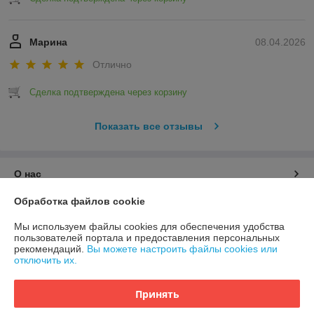
Марина
08.04.2026
Отлично
Сделка подтверждена через корзину
Показать все отзывы
О нас
Обработка файлов cookie
Контакты
Мы используем файлы cookies для обеспечения удобства
пользователей портала и предоставления персональных
Доставка и оплата
рекомендаций.
Вы можете настроить файлы cookies или
отключить их.
График работы
Принять
Полная версия сайта