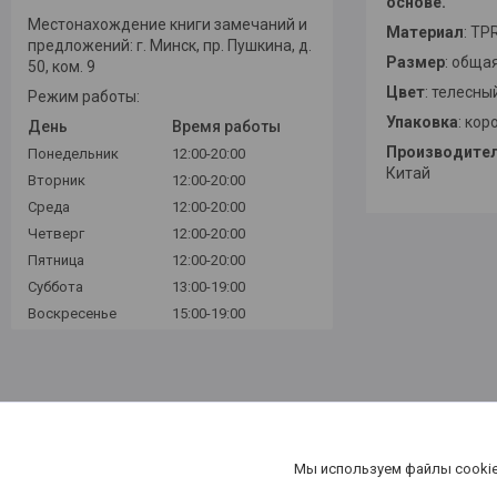
основе.
Местонахождение книги замечаний и
Материал
: TP
предложений: г. Минск, пр. Пушкина, д.
Размер
: обща
50, ком. 9
Цвет
: телесны
Режим работы:
Упаковка
: кор
День
Время работы
Производите
Понедельник
12:00-20:00
Китай
Вторник
12:00-20:00
Среда
12:00-20:00
Четверг
12:00-20:00
Пятница
12:00-20:00
Суббота
13:00-19:00
Воскресенье
15:00-19:00
Мы используем файлы cookie