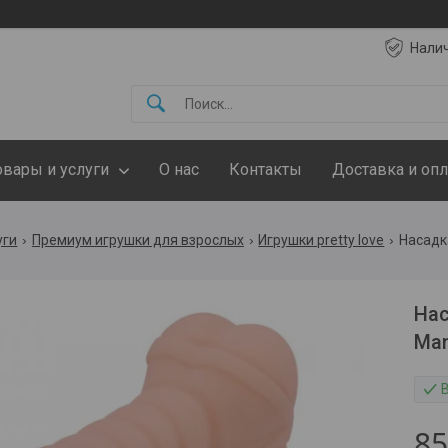
Нали
овары и услуги
О нас
Контакты
Доставка и опл
уги
Премиум игрушки для взрослых
Игрушки pretty love
Насадк
Нас
Man
8