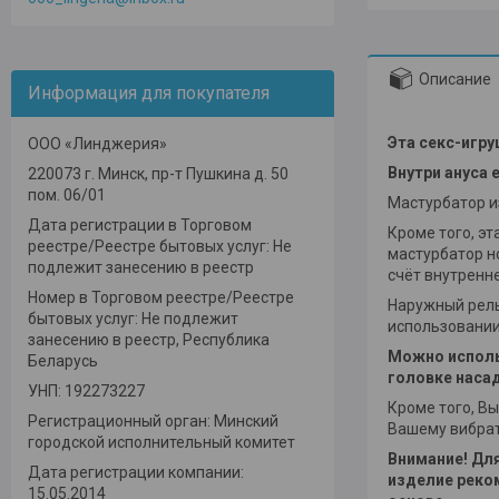
Описание
Информация для покупателя
Эта секс-игру
ООО «Линджерия»
Внутри ануса 
220073 г. Минск, пр-т Пушкина д. 50
пом. 06/01
Мастурбатор и
Дата регистрации в Торговом
Кроме того, эт
реестре/Реестре бытовых услуг: Не
мастурбатор н
подлежит занесению в реестр
счёт внутренне
Номер в Торговом реестре/Реестре
Наружный рель
бытовых услуг: Не подлежит
использовании
занесению в реестр, Республика
Можно использ
Беларусь
головке наса
УНП: 192273227
Кроме того, В
Регистрационный орган: Минский
Вашему вибрат
городской исполнительный комитет
Внимание! Дл
Дата регистрации компании:
изделие реко
15.05.2014