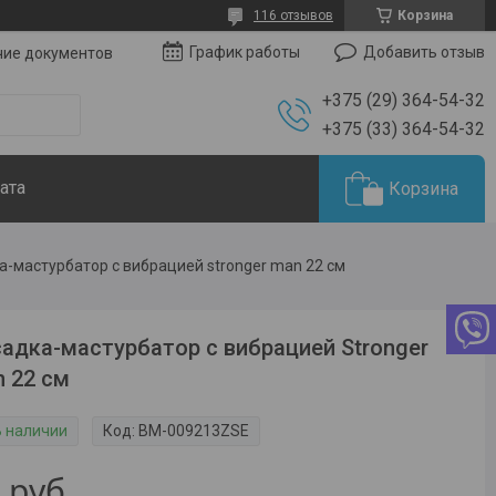
116 отзывов
Корзина
Добавить отзыв
График работы
чие документов
+375 (29) 364-54-32
+375 (33) 364-54-32
ата
Корзина
а-мастурбатор с вибрацией stronger man 22 см
адка-мастурбатор с вибрацией Stronger
 22 см
В наличии
Код:
BM-009213ZSE
5
руб.