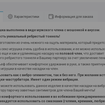
Характеристики
Информация для заказа
шка выполнена в виде мужского члена с мошонкой и анусом.
есть уникальный ребристый тоннель!
зготовлен из очень нежного на ощупь материала, который придетс
а секс-игрушка очень удобна в использовании, и ее можно использ
о еще и как и удлиняющую насадку на
половой член
, что достави
го ребристого тоннеля и Вашему партнеру за счет увеличение пен
еф обеспечивает комфортное удержание в руке, а также приятну
 игрушки в качестве насадки на член.
овать как с вибро-элементом, так и без него. При желании вст
дки-мастурбатора. Имеет один режим вибрации.
ы можете использовать данное изделие в качестве насадки на виб
ору парочку заветных сантиметров для члена Вашей мечты!
я комфортного использования и во избежание преждевременно
мендуется использовать со смазками (гелями, кремами, любри