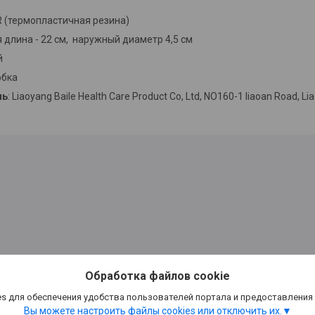
R (термопластичная резина)
я длина - 22 см, наружный диаметр 4,5 см
й
обка
ль
: Liaoyang Baile Health Care Product Co, Ltd, NO160-1 liaoan Road, Lia
Обработка файлов cookie
s для обеспечения удобства пользователей портала и предоставления
Вы можете настроить файлы cookies или отключить их.