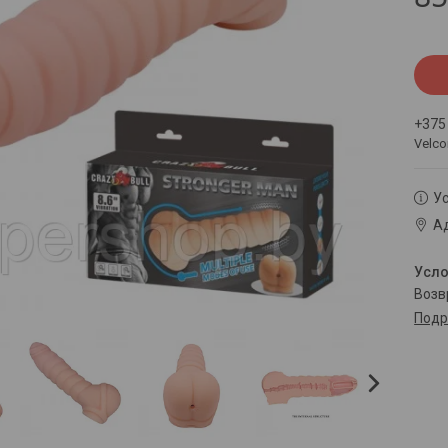
+375
Velc
Ус
Ад
воз
Подр