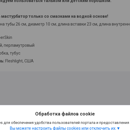
ндуем пользоваться тальком или детским порошком.
 мастурбатор только со смазками на водной основе!
а тубы 26 см, диаметр 10 см; длина вставки 23 см, длина внутренн
erSkin
й, перламутровый
бка, тубус
ь:
Fleshlight, США
Обработка файлов cookie
s для обеспечения удобства пользователей портала и предоставления
Вы можете настроить файлы cookies или отключить их.