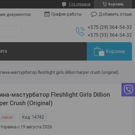
116 отзывов
Корзина
Добавить отзыв
График работы
чие документов
+375 (29) 364-54-32
+375 (33) 364-54-32
ата
Корзина
гина-мастурбатор fleshlight girls dillion harper crush (original)
ина-мастурбатор Fleshlight Girls Dillion
per Crush (Original)
 заказ
Код:
14742
тправка с 19 августа 2026