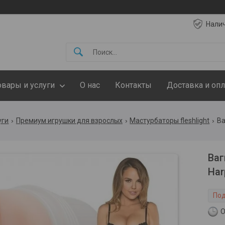
Нали
овары и услуги
О нас
Контакты
Доставка и опл
уги
Премиум игрушки для взрослых
Мастурбаторы fleshlight
Ва
Ваг
Har
Под
О