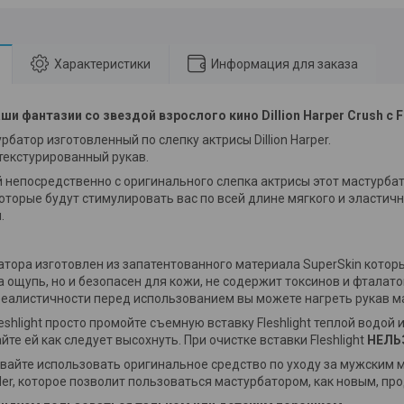
Характеристики
Информация для заказа
ши фантазии со звездой взрослого кино Dillion Harper Crush c 
батор изготовленный по слепку актрисы Dillion Harper.
 текстурированный рукав.
 непосредственно с оригинального слепка актрисы этот мастурба
оторые будут стимулировать вас по всей длине мягкого и эластичн
.
атора изготовлен из запатентованного материала SuperSkin котор
 ощупь, но и безопасен для кожи, не содержит токсинов и фталато
еалистичности перед использованием вы можете нагреть рукав ма
eshlight просто промойте съемную вставку Fleshlight теплой водой 
йте ей как следует высохнуть. При очистке вставки Fleshlight
НЕЛЬ
ывайте использовать оригинальное средство по уходу за мужским м
er, которое позволит пользоваться мастурбатором, как новым, пр