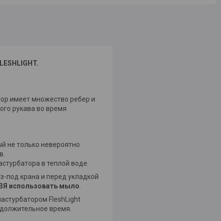
FLESHLIGHT.
тор имеет множество ребер и
ого рукава во время
ый не только невероятно
в.
стурбатора в теплой воде.
из-под крана и перед укладкой
ЗЯ использовать мыло
.
астурбатором FleshLight
одолжительное время.