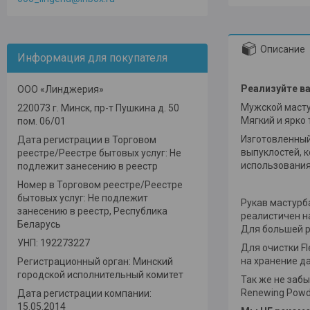
Описание
Информация для покупателя
Реализуйте ва
ООО «Линджерия»
Мужской мастур
220073 г. Минск, пр-т Пушкина д. 50
Мягкий и ярко
пом. 06/01
Изготовленный
Дата регистрации в Торговом
выпуклостей, к
реестре/Реестре бытовых услуг: Не
использования
подлежит занесению в реестр
Номер в Торговом реестре/Реестре
бытовых услуг: Не подлежит
Рукав мастурб
занесению в реестр, Республика
реалистичен на
Беларусь
Для большей р
УНП: 192273227
Для очистки Fl
на хранение да
Регистрационный орган: Минский
городской исполнительный комитет
Так же не заб
Renewing Powd
Дата регистрации компании:
15.05.2014