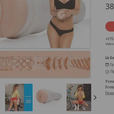
3
+375
Velc
Б
Г
П
воз
Подр