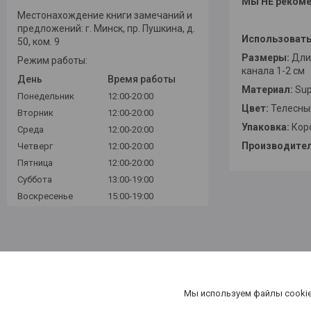
Мы НЕ рекоме
Местонахождение книги замечаний и
предложений: г. Минск, пр. Пушкина, д.
Использовать
50, ком. 9
Размеры:
Длин
Режим работы:
канала 1-2 см
День
Время работы
Материал:
Sup
Понедельник
12:00-20:00
Цвет:
Телесны
Вторник
12:00-20:00
Упаковка:
Коро
Среда
12:00-20:00
Производител
Четверг
12:00-20:00
Пятница
12:00-20:00
Суббота
13:00-19:00
Воскресенье
15:00-19:00
Мы используем файлы cookie