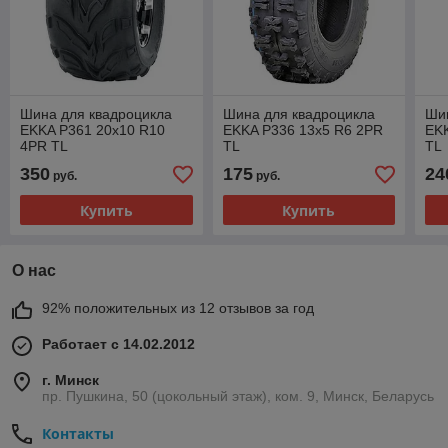
Шина для квадроцикла
Шина для квадроцикла
Ши
EKKA P361 20x10 R10
EKKA P336 13x5 R6 2PR
EK
4PR TL
TL
TL
350
175
24
руб.
руб.
Купить
Купить
О нас
92% положительных из 12 отзывов за год
Работает с 14.02.2012
г. Минск
пр. Пушкина, 50 (цокольный этаж), ком. 9, Минск, Беларусь
Контакты