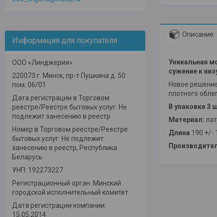
Описание
Информация для покупателя
Уникальная мо
ООО «Линджерия»
сужение к низ
220073 г. Минск, пр-т Пушкина д. 50
Новое решение
пом. 06/01
плотного обле
Дата регистрации в Торговом
В упаковке 3 ш
реестре/Реестре бытовых услуг: Не
подлежит занесению в реестр
Материал:
лат
Номер в Торговом реестре/Реестре
Длина
190 +/- 
бытовых услуг: Не подлежит
Производите
занесению в реестр, Республика
Беларусь
УНП: 192273227
Регистрационный орган: Минский
городской исполнительный комитет
Дата регистрации компании:
15.05.2014