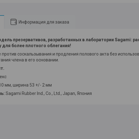
Информация для заказа
дель презервативов, разработанных в лаборатории Sagami: ра
у для более плотного облегания!
 против соскальзывания и продления полового акта без использова
гания члена в его основании.
т.
екс
10 мм, ширина 53 +/- 2 мм
ль:
Sagami Rubber Ind., Co., Ltd., Japan, Япония