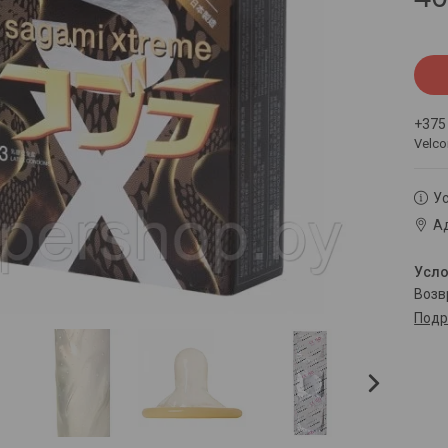
+375
Velc
Ус
Ад
воз
Подр