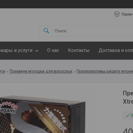
Нали
овары и услуги
О нас
Контакты
Доставка и опл
уги
Премиум игрушки для взрослых
Презервативы sagami япон
Пре
Xtr
4