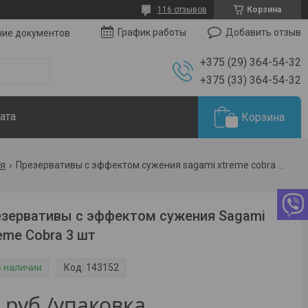
116 отзывов
Корзина
Добавить отзыв
График работы
чие документов
+375 (29) 364-54-32
+375 (33) 364-54-32
ата
Корзина
ия
Презервативы с эффектом сужения sagami xtreme cobra 3 шт
зервативы с эффектом сужения Sagami
eme Cobra 3 шт
В наличии
Код:
143152
0
руб.
/упаковка