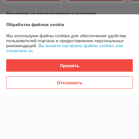
Акционные предложения и новинки
Обработка файлов cookie
-3%
Мы используем файлы cookies для обеспечения удобства
пользователей портала и предоставления персональных
рекомендаций.
Вы можете настроить файлы cookies или
отключить их.
Принять
Отклонить
Надувная секс-кукла с
анатомическим лицом и
конечностями Juicy Jill
В наличии
635,35
655 руб.
руб.
Купить