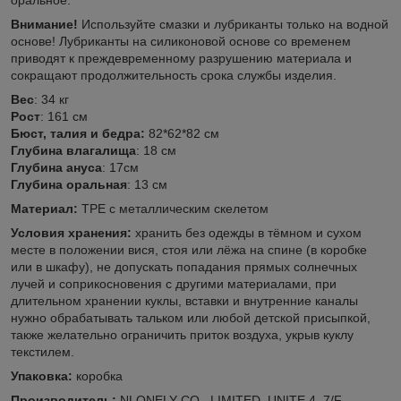
Внимание!
Используйте смазки и лубриканты только на водной
основе! Лубриканты на силиконовой основе со временем
приводят к преждевременному разрушению материала и
сокращают продолжительность срока службы изделия.
Вес
: 34 кг
Рост
: 161 см
Бюст, талия и бедра:
82*62*82 см
Глубина влагалища
: 18 см
Глубина ануса
: 17см
Глубина оральная
: 13 см
Материал:
TPE с металлическим скелетом
Условия хранения:
хранить без одежды в тёмном и сухом
месте в положении вися, стоя или лёжа на спине (в коробке
или в шкафу), не допускать попадания прямых солнечных
лучей и соприкосновения с другими материалами, при
длительном хранении куклы, вставки и внутренние каналы
нужно обрабатывать тальком или любой детской присыпкой,
также желательно ограничить приток воздуха, укрыв куклу
текстилем.
Упаковка:
коробка
Производитель:
NLONELY CO., LIMITED, UNITE 4, 7/F