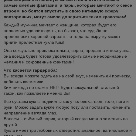
самые смелые фантазии, а пары, которые мечтают о сексе
втроем, но боятся впустить в свою интимную сферу
посторонних, могут смело довериться таким красоткам!
Каждый мужчина мечтает о женщине, которая будет его
полностью удовлетворять, но бывает, что судьба не
преподносит хороший вариант - и тогда на выручку может
прийти прелестная кукла Ким!
Она сексуально привлекательна, верна, преданна и послушна,
она всегда будет готова удовлетворить самые неординарные
желания и сокровенные фантазии!
Что касается гардероба:
Вы всегда можете одеть ее на свой вкус, изменить ей причёску,
добавить косметики.
Ким никогда не скажет НЕТ! Будет сексуальной, стильной...
такой, как пожелаете именно Вы!
Все суставы куклы подвижны как у человека: шея, тело, ноги и
руки! Можно задать кукле любую позу или поставить, изменить
направление взгляда глаз.
Волосы - съёмный парик, который всегда можно заменить на
другой.
Кукла имеет три любовных отверстия: анальное, вагинальное и
оральное.