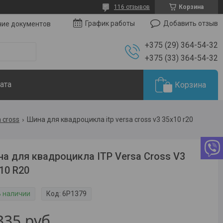
116 отзывов
Корзина
Добавить отзыв
График работы
чие документов
+375 (29) 364-54-32
+375 (33) 364-54-32
ата
Корзина
a cross
Шина для квадроцикла itp versa cross v3 35x10 r20
а для квадроцикла ITP Versa Cross V3
10 R20
В наличии
Код:
6P1379
335
руб.