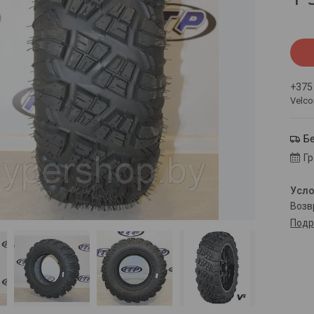
+375
Velc
Б
Г
воз
Подр