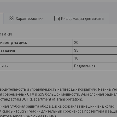
Характеристики
Информация для заказа
стики
иаметр на диск
20
ота шины
35
10
 шины
Радиальная
водительность и управляемость на твердых покрытиях. Резина Ver
я современных UTV и SxS большой мощности. 8-ми слойная радиал
стандартам DOT (Department of Transportation).
чная глубокая защита обода диска сохраняет внешний вид колес.
 смесь «Tough Tread» - длительный срок износа протектора и защ
унтозацепов 3/4-дюйма (19 мм).