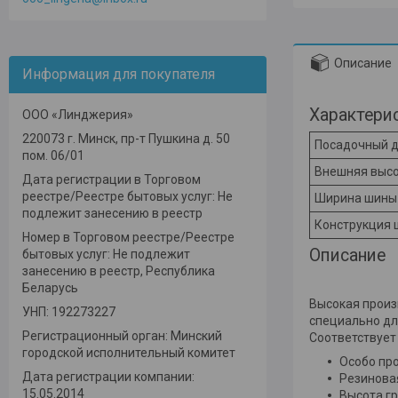
Описание
Информация для покупателя
Характери
ООО «Линджерия»
220073 г. Минск, пр-т Пушкина д. 50
Посадочный д
пом. 06/01
Внешняя выс
Дата регистрации в Торговом
реестре/Реестре бытовых услуг: Не
Ширина шины
подлежит занесению в реестр
Конструкция
Номер в Торговом реестре/Реестре
Описание
бытовых услуг: Не подлежит
занесению в реестр, Республика
Беларусь
Высокая произ
УНП: 192273227
специально дл
Регистрационный орган: Минский
Соответствует 
городской исполнительный комитет
Особо про
Дата регистрации компании:
Резиновая
15.05.2014
Высота гр