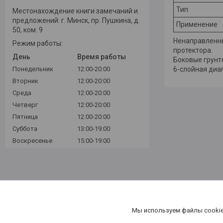
Тип
Местонахождение книги замечаний и
предложений: г. Минск, пр. Пушкина, д.
Применение
50, ком. 9
Ненаправленны
Режим работы:
протектора.
День
Время работы
Боковые грунт
Понедельник
12:00-20:00
6-слойная диа
Вторник
12:00-20:00
Среда
12:00-20:00
Четверг
12:00-20:00
Пятница
12:00-20:00
Суббота
13:00-19:00
Воскресенье
15:00-19:00
Мы используем файлы cookie