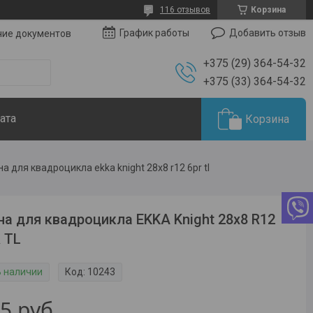
116 отзывов
Корзина
Добавить отзыв
График работы
чие документов
+375 (29) 364-54-32
+375 (33) 364-54-32
ата
Корзина
а для квадроцикла ekka knight 28x8 r12 6pr tl
а для квадроцикла EKKA Knight 28x8 R12
 TL
В наличии
Код:
10243
35
руб.