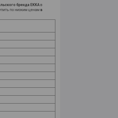
льского бренда EKKA
в
упить по низким ценам
в