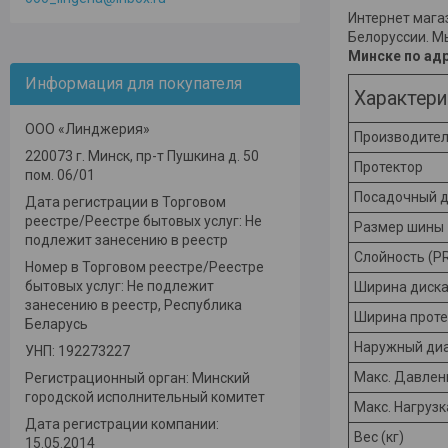
Интернет мага
Белоруссии. М
Минске по адр
Информация для покупателя
Характери
ООО «Линджерия»
Производите
220073 г. Минск, пр-т Пушкина д. 50
Протектор
пом. 06/01
Посадочный д
Дата регистрации в Торговом
реестре/Реестре бытовых услуг: Не
Размер шины
подлежит занесению в реестр
Слойность (P
Номер в Торговом реестре/Реестре
бытовых услуг: Не подлежит
Ширина диска
занесению в реестр, Республика
Ширина проте
Беларусь
Наружный диа
УНП: 192273227
Макс. Давлени
Регистрационный орган: Минский
городской исполнительный комитет
Макс. Нагрузка
Дата регистрации компании:
Вес (кг)
15.05.2014