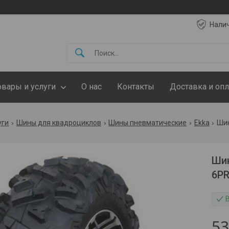
Нали
овары и услуги
О нас
Контакты
Доставка и опл
уги
Шины для квадроциклов
Шины пневматические
Ekka
Шин
Шин
6PR
5