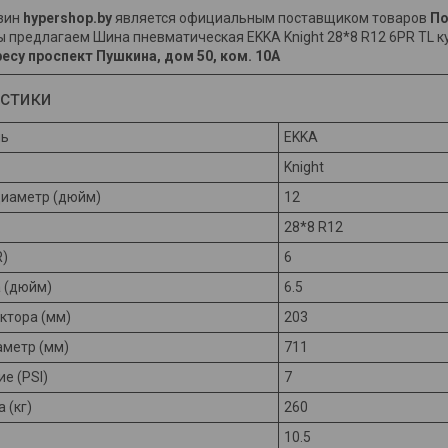
зин
hypershop.by
является официальным поставщиком товаров
По
ы предлагаем Шина пневматическая EKKA Knight 28*8 R12 6PR TL к
есу проспект Пушкина, дом 50, ком. 10А
стики
ль
EKKA
Knight
иаметр (дюйм)
12
28*8 R12
R)
6
 (дюйм)
6.5
ктора (мм)
203
метр (мм)
711
е (PSI)
7
 (кг)
260
10.5