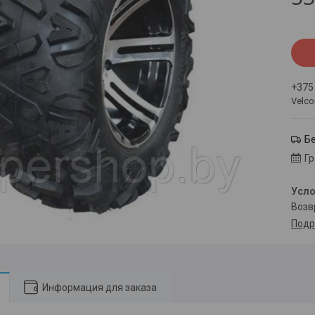
+375
Velc
Б
Г
воз
Подр
Информация для заказа