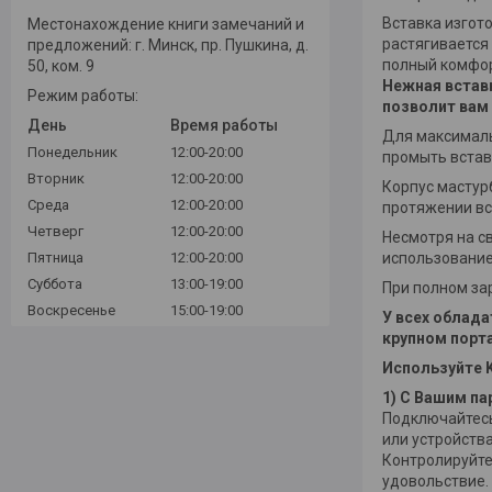
Вставка изгот
Местонахождение книги замечаний и
растягивается 
предложений: г. Минск, пр. Пушкина, д.
полный комфо
50, ком. 9
Нежная вставк
Режим работы:
позволит вам
День
Время работы
Для максималь
Понедельник
12:00-20:00
промыть встав
Вторник
12:00-20:00
Корпус мастурб
Среда
12:00-20:00
протяжении все
Четверг
12:00-20:00
Несмотря на с
Пятница
12:00-20:00
использование 
Суббота
13:00-19:00
При полном зар
Воскресенье
15:00-19:00
У всех облад
крупном порт
Используйте Ki
1) С Вашим па
Подключайтесь
или устройства 
Контролируйте
удовольствие.