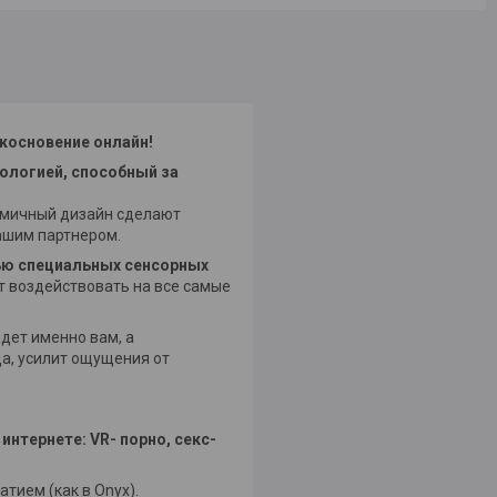
икосновение онлайн!
ологией, способный за
номичный дизайн сделают
вашим партнером.
ью специальных сенсорных
т воздействовать на все самые
дет именно вам, а
а, усилит ощущения от
интернете: VR- порно, секс-
тием (как в Onyx).