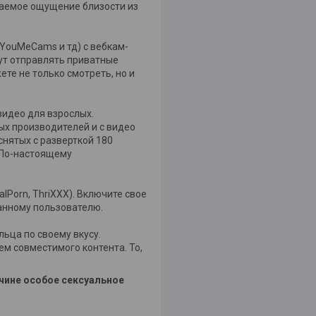
лаемое ощущение близости из
 YouMeCams и тд) с вебкам-
ут отправлять приватные
ете не только смотреть, но и
видео для взрослых.
ых производителей и с видео
снятых с разверткой 180
! По-настоящему
alPorn, ThriXXX). Включите свое
ранному пользователю.
ьца по своему вкусу.
м совместимого контента. То,
чине особое сексуальное