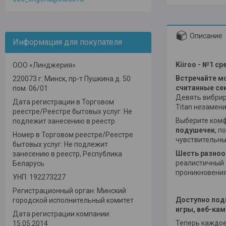
Описание
Информация для покупателя
Kiiroo - №1 с
ООО «Линджерия»
Встречайте м
220073 г. Минск, пр-т Пушкина д. 50
считанные се
пом. 06/01
Девять вибрир
Дата регистрации в Торговом
Titan незамен
реестре/Реестре бытовых услуг: Не
Выберите комф
подлежит занесению в реестр
подушечек
, п
Номер в Торговом реестре/Реестре
чувствительны
бытовых услуг: Не подлежит
Шесть разноо
занесению в реестр, Республика
реалистичный 
Беларусь
проникновения
УНП: 192273227
Регистрационный орган: Минский
Доступно подк
городской исполнительный комитет
игры, веб-кам
Дата регистрации компании:
Теперь каждое
15.05.2014