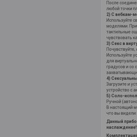
После соедине
любой точки п
2) С вебкам-
Используйте св
моделями. При
тактильные ощу
чувствовать к
3) Секс в вир
Почувствуйте,
Используйте у
для виртуальн
градусов и со 
захватывающи
4) Сексуальны
Загрузите и ус
устройство с 
5) Соло-испо
Ручной (автон
В настоящий м
что вы видели
Данный прибо
наслаждение!
Комплектация