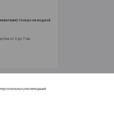
икантами) только на водной
стия от 3 до 7 см
 персональных рекомендаций.