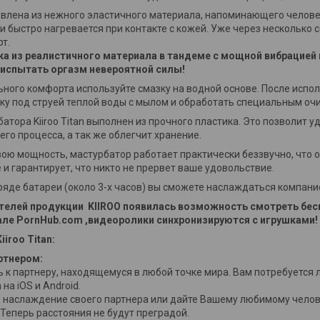
овлена из нежного эластичного материала, напоминающего челове
и быстро нагревается при контакте с кожей. Уже через несколько 
рт.
а из реалистичного материала в тандеме с мощной вибрацией 
 испытать оргазм невероятной силы!
ного комфорта используйте смазку на водной основе. После испо
ку под струей теплой воды с мылом и обработать специальным о
атора Kiiroo Titan выполнен из прочного пластика. Это позволит 
го процесса, а так же облегчит хранение.
вою мощность, мастурбатор работает практически беззвучно, что
и гарантирует, что никто не прервет ваше удовольствие.
яде батареи (около 3-х часов) вы сможете наслаждаться компанией 
ателей продукции KIIROO появилась возможность смотреть бе
але PornHub.com ,видеоролики синхронизируются с игрушками!
iroo Titan:
ртнером:
 к партнеру, находящемуся в любой точке мира. Вам потребуется 
на iOS и Android.
 наслаждение своего партнера или дайте Вашему любимому челов
 Теперь расстояния не будут преградой.