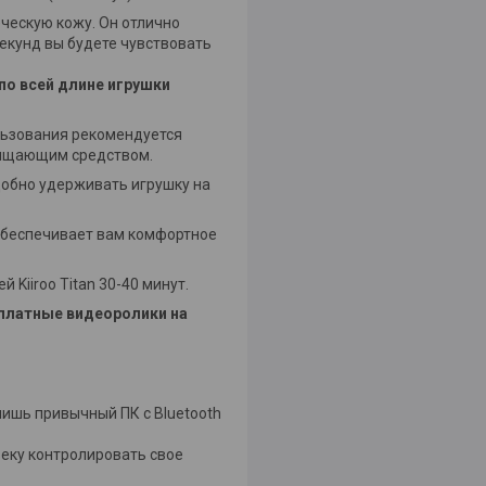
ческую кожу. Он отлично
секунд вы будете чувствовать
по всей длине игрушки
льзования рекомендуется
чищающим средством.
удобно удерживать игрушку на
 обеспечивает вам комфортное
Kiiroo Titan 30-40 минут.
сплатные видеоролики на
лишь привычный ПК с Bluetooth
еку контролировать свое