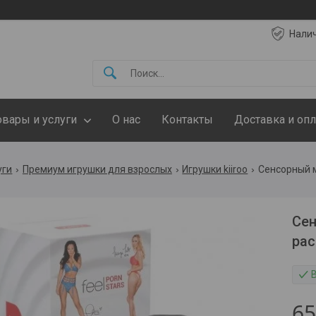
Нали
овары и услуги
О нас
Контакты
Доставка и опл
уги
Премиум игрушки для взрослых
Игрушки kiiroo
Сен
рас
6