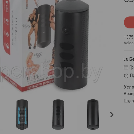
+375
Velc
Б
Г
П
воз
Подр