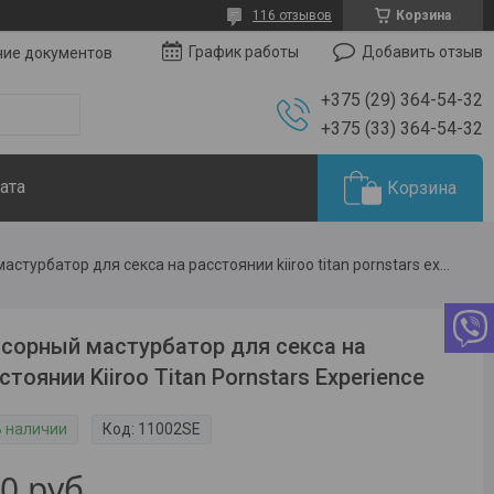
116 отзывов
Корзина
Добавить отзыв
График работы
чие документов
+375 (29) 364-54-32
+375 (33) 364-54-32
ата
Корзина
Сенсорный мастурбатор для секса на расстоянии kiiroo titan pornstars experience
сорный мастурбатор для секса на
стоянии Kiiroo Titan Pornstars Experience
В наличии
Код:
11002SE
50
руб.