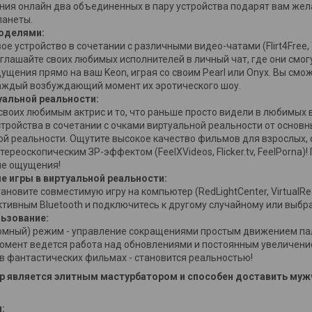
ния онлайн два объединенных в пару устройства подарят вам же
ланеты.
моделями:
ое устройство в сочетании с различными видео-чатами (Flirt4Free,
глашайте своих любимых исполнителей в личный чат, где они смог
щения прямо на ваш Keon, играя со своим Pearl или Оnух. Вы смож
аждый возбуждающий момент их эротического шоу.
туальной реальности:
 своих любимым актрис и то, что раньше просто видели в любимых 
стройства в сочетании с очками виртуальной реальности от основн
ой реальности. Ощутите высокое качество фильмов для взрослых, 
стереоскопическим ЗР-эффектом (FeelXVideos, Flicker.tv, FeelPorna)
е ощущения!
е игры в виртуальной реальности:
тановите совместимую игру на компьютер (RedLightCenter, VirtualRe
активным Bluetooth и подключитесь к другому случайному или выб
льзование:
омный) режим - управление сокращениями простым движением пал
омент ведется работа над обновлениями и постоянным увеличение
 в фантастических фильмах - становится реальностью!
р является элитным мастурбатором и способен доставить муж
: