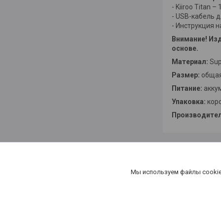
- Kiiroo Titan – 
- USB-кабель д
- Инструкция н
Внимание! Из
основе.
Материал:
Sup
Размер:
общая 
Питание:
аккум
Упаковка:
кор
Производител
Мы используем файлы cookie