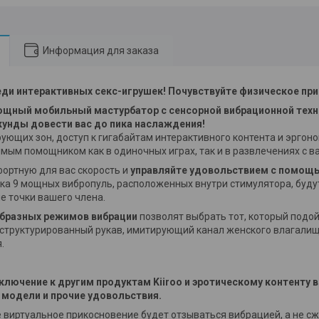
Информация для заказа
реди интерактивных секс-игрушек! Почувствуйте физическое пр
ощный мобильный мастурбатор с сенсорной вибрационной техн
кунды довести вас до пика наслаждения!
ующих зон, доступ к гигабайтам интерактивного контента и эрго
имым помощником как в одиночных играх, так и в развлечениях с 
ортную для вас скорость и
управляйте удовольствием с помощ
ока 9 мощных вибропуль, расположенных внутри стимулятора, буду
е точки вашего члена.
бразных режимов вибрации
позволят выбрать тот, который подой
структурированный рукав, имитирующий канал женского влагалищ
.
лючение к другим продуктам Kiiroo и эротическому контенту в 
 модели и прочие удовольствия.
 виртуальное прикосновение будет отзываться вибрацией, а не сжа