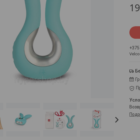
1
+375
Velc
Б
Г
П
воз
Подр