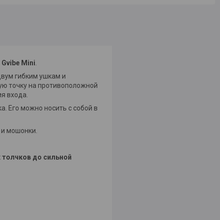
р
Gvibe Mini
.
двум гибким ушкам и
ную точку на противоположной
я входа.
а. Его можно носить с собой в
 и мошонки.
 толчков до сильной