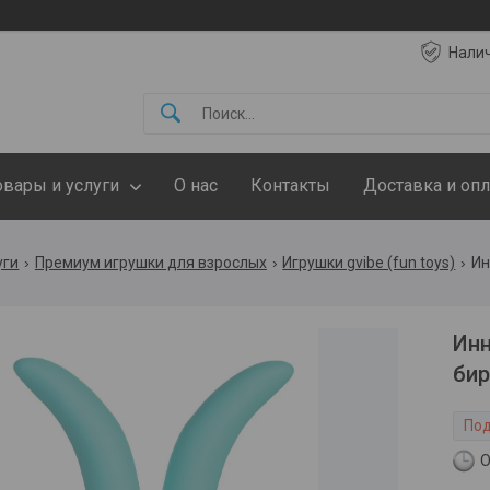
Нали
овары и услуги
О нас
Контакты
Доставка и опл
уги
Премиум игрушки для взрослых
Игрушки gvibe (fun toys)
Инн
бир
Под
О