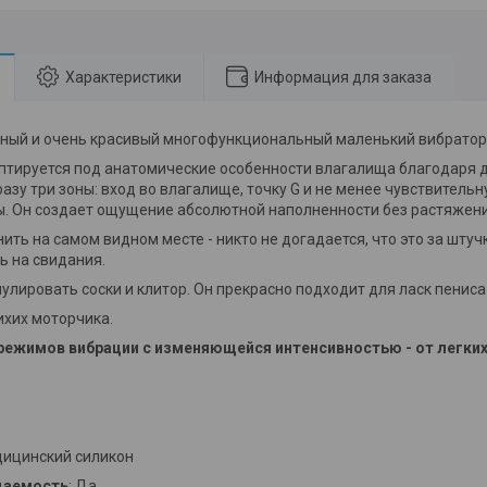
Характеристики
Информация для заказа
ный и очень красивый многофункциональный маленький вибрато
птируется под анатомические особенности влагалища благодаря 
азу три зоны: вход во влагалище, точку G и не менее чувствитель
ы. Он создает ощущение абсолютной наполненности без растяжени
ить на самом видном месте - никто не догадается, что это за штучк
ь на свидания.
улировать соски и клитор. Он прекрасно подходит для ласк пениса
хих моторчика.
режимов вибрации с изменяющейся интенсивностью - от легких
дицинский силикон
цаемость
: Да