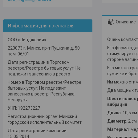
Описание
Информация для покупателя
Очень компакт
ООО «Линджерия»
Его форма ада
220073 г. Минск, пр-т Пушкина д. 50
стимулирует ср
пом. 06/01
стороне вагин
Дата регистрации в Торговом
Его можно хран
реестре/Реестре бытовых услуг: Не
сумочке и брат
подлежит занесению в реестр
Им можно стим
Номер в Торговом реестре/Реестре
бытовых услуг: Не подлежит
Два мощных ти
занесению в реестр, Республика
Шесть новых 
Беларусь
вибрации
УНП: 192273227
Длина
: 10,5 см
Регистрационный орган: Минский
Диаметр
: 2 см
городской исполнительный комитет
Материал
: ме
Дата регистрации компании:
15.05.2014
Водонепрони