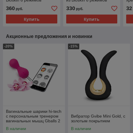
Bioskin 6 режимов
из Bioskin 6 режимов
хре
вибрации, 22 см
вибрации, 18 см фуксия
пу
360
330
32
руб.
руб.
фиолетовый
19 
Купить
Купить
Акционные предложения и новинки
-20%
-15%
Вагинальные шарики hi-tech
с персональным тренером
Вибратор Gvibe Mini Gold, с
вагинальных мышц Gballs 2
золотым покрытием
App
В наличии
В наличии