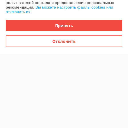
пользователей портала и предоставления персональных
рекомендаций.
Вы можете настроить файлы cookies или
О нас
отключить их.
Контакты
Принять
Доставка и оплата
Отклонить
График работы
Полная версия сайта
Политика обработки cookies
Сайт создан на платформе Deal.by
Информация для покупателя