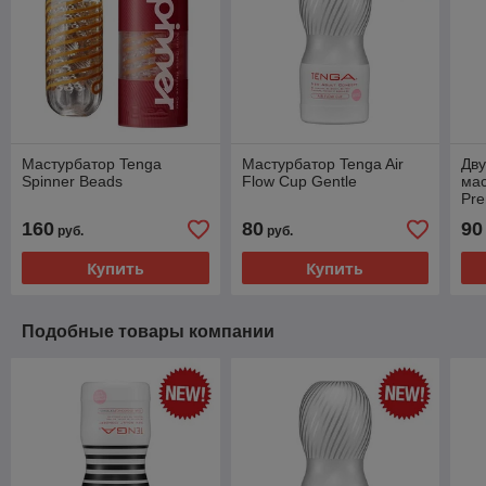
Мастурбатор Tenga
Мастурбатор Tenga Air
Дв
Spinner Beads
Flow Cup Gentle
мас
Pre
Cu
160
80
90
руб.
руб.
Купить
Купить
Подобные товары компании