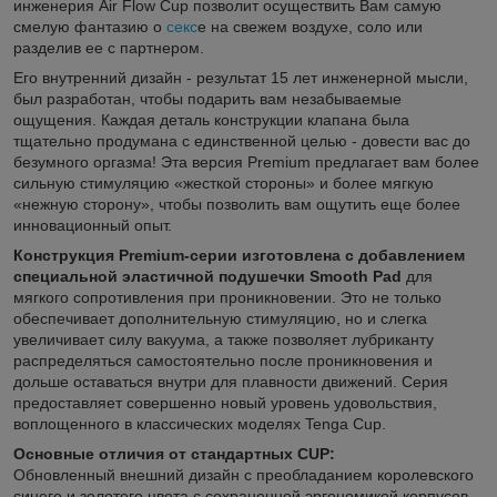
инженерия Air Flow Cup позволит осуществить Вам самую
смелую фантазию о
секс
е на свежем воздухе, соло или
разделив ее с партнером.
Его внутренний дизайн - результат 15 лет инженерной мысли,
был разработан, чтобы подарить вам незабываемые
ощущения. Каждая деталь конструкции клапана была
тщательно продумана с единственной целью - довести вас до
безумного оргазма! Эта версия Premium предлагает вам более
сильную стимуляцию «жесткой стороны» и более мягкую
«нежную сторону», чтобы позволить вам ощутить еще более
инновационный опыт.
Конструкция Premium-серии изготовлена с добавлением
специальной эластичной подушечки Smooth Pad
для
мягкого сопротивления при проникновении. Это не только
обеспечивает дополнительную стимуляцию, но и слегка
увеличивает силу вакуума, а также позволяет лубриканту
распределяться самостоятельно после проникновения и
дольше оставаться внутри для плавности движений. Серия
предоставляет совершенно новый уровень удовольствия,
воплощенного в классических моделях Tenga Cup.
Основные отличия от стандартных CUP:
Обновленный внешний дизайн с преобладанием королевского
синего и золотого цвета с сохраненной эргономикой корпусов.