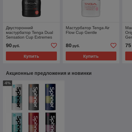
Двусторонний
Мастурбатор Tenga Air
Ма
мастурбатор Tenga Dual
Flow Cup Gentle
Ori
Sensation Cup Extremes
Gen
90
80
75
руб.
руб.
Купить
Купить
Акционные предложения и новинки
-6%