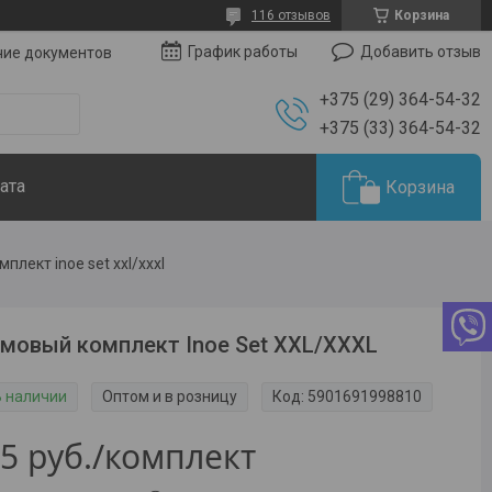
116 отзывов
Корзина
Добавить отзыв
График работы
чие документов
+375 (29) 364-54-32
+375 (33) 364-54-32
ата
Корзина
плект inoe set xxl/xxxl
мовый комплект Inoe Set XXL/XXXL
В наличии
Оптом и в розницу
Код:
5901691998810
25
руб.
/комплект