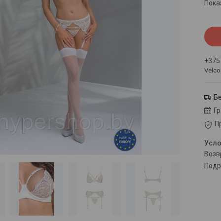
Пока
+375
Velc
Б
Г
П
воз
Подр