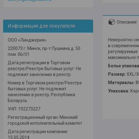
Описание
Информация для покупателя
Невероятно се
ООО «Линджерия»
в современном
220073 г. Минск, пр-т Пушкина д. 50
регулируемые 
пом. 06/01
максимально п
Дата регистрации в Торговом
Белье упакова
реестре/Реестре бытовых услуг: Не
Размер:
XXL/X
подлежит занесению в реестр
Материалы:
8
Номер в Торговом реестре/Реестре
бытовых услуг: Не подлежит
Упаковка:
Кор
занесению в реестр, Республика
Беларусь
УНП: 192273227
Регистрационный орган: Минский
городской исполнительный комитет
Дата регистрации компании:
15.05.2014