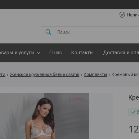
Нали
овары и услуги
О нас
Контакты
Доставка и опл
уги
Женское кружевное белье casmir
Комплекты
Кремовый ком
Кре
1