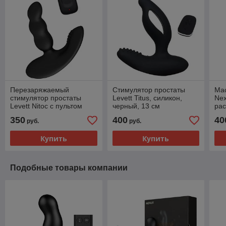
Перезаряжаемый
Стимулятор простаты
Ма
стимулятор простаты
Levett Titus, силикон,
Nex
Levett Nitoc с пультом
черный, 13 см
ра
управления, силикон,
гол
350
400
40
руб.
руб.
черный, 12,5 см
Купить
Купить
Подобные товары компании