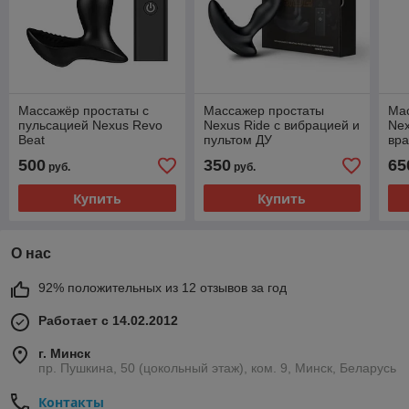
Массажёр простаты с
Массажер простаты
Ма
пульсацией Nexus Revo
Nexus Ride с вибрацией и
Nex
Beat
пультом ДУ
вр
500
350
65
руб.
руб.
Купить
Купить
О нас
92% положительных из 12 отзывов за год
Работает с 14.02.2012
г. Минск
пр. Пушкина, 50 (цокольный этаж), ком. 9, Минск, Беларусь
Контакты