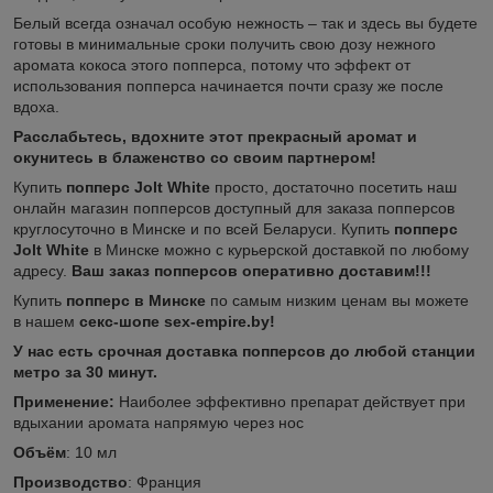
Белый всегда означал особую нежность – так и здесь вы будете
готовы в минимальные сроки получить свою дозу нежного
аромата кокоса этого попперса, потому что эффект от
использования попперса начинается почти сразу же после
вдоха.
Расслабьтесь, вдохните этот прекрасный аромат и
окунитесь в блаженство со своим партнером!
Купить
попперс Jolt White
просто, достаточно посетить наш
онлайн магазин попперсов доступный для заказа попперсов
круглосуточно в Минске и по всей Беларуси. Купить
попперс
Jolt White
в Минске можно с курьерской доставкой по любому
адресу.
Ваш заказ попперсов оперативно доставим!!!
Купить
попперс в Минске
по самым низким ценам вы можете
в нашем
секс-шопе sex-empire.by!
У нас есть срочная доставка попперсов до любой станции
метро за 30 минут.
Применение:
Наиболее эффективно препарат действует при
вдыхании аромата напрямую через нос
Объём
: 10 мл
Производство
: Франция