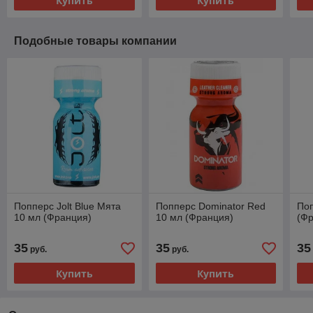
Купить
Купить
Подобные товары компании
Попперс Jolt Blue Мята
Попперс Dominator Red
Поп
10 мл (Франция)
10 мл (Франция)
(Ф
35
35
35
руб.
руб.
Купить
Купить