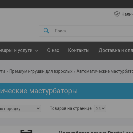
Нали
овары и услуги
О нас
Контакты
Доставка и опл
уги
Премиум игрушки для взрослых
Автоматические мастурбат
ические мастурбаторы