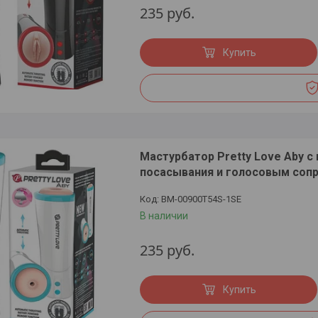
235
руб.
Купить
Мастурбатор Pretty Love Aby 
посасывания и голосовым со
BM-00900T54S-1SE
В наличии
235
руб.
Купить