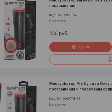
Мастурбатор вагина Pretty Lo
посасывания
BM-00900T54SE
В наличии
230
руб.
Купить
Мастурбатор Pretty Love Ozzy
посасывания и голосовым со
BM-00900T54SE
В наличии