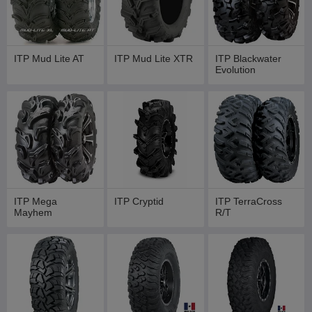
ITP Mud Lite AT
ITP Mud Lite XTR
ITP Blackwater
Evolution
ITP Mega
ITP Cryptid
ITP TerraCross
Mayhem
R/T